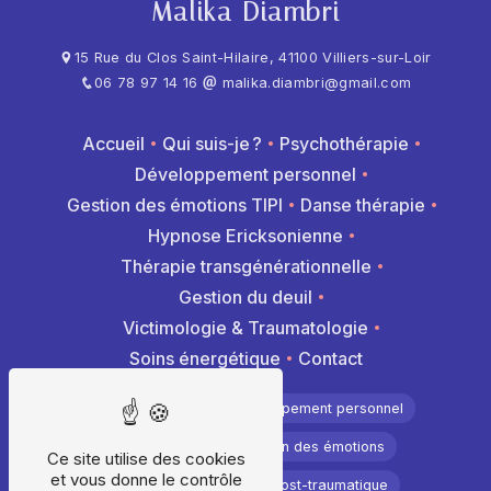
Malika Diambri
15 Rue du Clos Saint-Hilaire, 41100 Villiers-sur-Loir
06 78 97 14 16
malika.diambri@gmail.com
Accueil
Qui suis-je ?
Psychothérapie
Développement personnel
Gestion des émotions TIPI
Danse thérapie
Hypnose Ericksonienne
Thérapie transgénérationnelle
Gestion du deuil
Victimologie & Traumatologie
Soins énergétique
Contact
Psychothérapie
Développement personnel
Hypnothérapie
Gestion des émotions
Ce site utilise des cookies
et vous donne le contrôle
Méthode Tipi
Stress post-traumatique