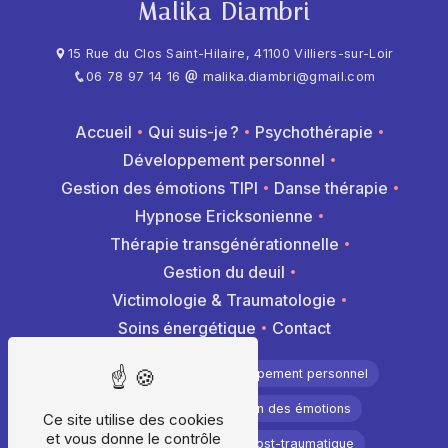
Malika Diambri
15 Rue du Clos Saint-Hilaire, 41100 Villiers-sur-Loir
06 78 97 14 16
malika.diambri@gmail.com
Accueil
Qui suis-je ?
Psychothérapie
Développement personnel
Gestion des émotions TIPI
Danse thérapie
Hypnose Ericksonienne
Thérapie transgénérationnelle
Gestion du deuil
Victimologie & Traumatologie
Soins énergétique
Contact
Psychothérapie
Développement personnel
Hypnothérapie
Gestion des émotions
Ce site utilise des cookies
et vous donne le contrôle
Méthode Tipi
Stress post-traumatique