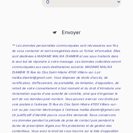
Envoyer
** Les données personnelles communiquées sont nécessaires aux fins
de vous contacter et sont enregistrées dans un fichier informatisé. Elles
sont destinées à MADAME MALIKA DIAMBRI et ses sous-traitants dans
le seul but de répondre à votre message. Les données collectées seront
communiquées aux seuls destinataires suivants: MADAME MALIKA
DIAMBRI 15 Rue du Clos Saint-Hilaire 41100 Villiers-sur-Loir
malika.diambri@gmail.com. Vous disposez de droits d’accès, de
rectification, d’effacement, de portabilité, de limitation, d’opposition, de
retrait de votre consentement à tout moment et du droit d’introduire une
réclamation auprès d’une autorité de contrôle, ainsi que d’organiser le
sort de vos données post-mortem. Vous pouvez exercer ces droits par
voie postale à l'adresse 15 Rue du Clos Saint-Hilaire 41100 Villiers-sur-
Loir ou par courrier électronique à l'adresse malika.diambri@gmail.com.
Un justificatif d'identité pourra vous être demandé. Nous conservons
vos données pendant la période de prise de contact puis pendant la
durée de prescription légale aux fins probatoires et de gestion des
contentieux. Vous avez le droit de vous inscrire sur la liste d'opposition