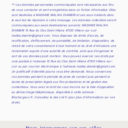
** Les données personnelles communiquées sont nécessaires aux fins
de vous contacter et sont enregistrées dans un fichier informatisé. Elles
sont destinées à MADAME MALIKA DIAMBRI et ses sous-traitants dans
le seul but de répondre à votre message. Les données collectées seront
communiquées aux seuls destinataires suivants: MADAME MALIKA
DIAMBRI 15 Rue du Clos Saint-Hilaire 41100 Villiers-sur-Loir
malika.diambri@gmail.com. Vous disposez de droits d’accès, de
rectification, d’effacement, de portabilité, de limitation, d’opposition, de
retrait de votre consentement à tout moment et du droit d’introduire une
réclamation auprès d’une autorité de contrôle, ainsi que d’organiser le
sort de vos données post-mortem. Vous pouvez exercer ces droits par
voie postale à l'adresse 15 Rue du Clos Saint-Hilaire 41100 Villiers-sur-
Loir ou par courrier électronique à l'adresse malika.diambri@gmail.com.
Un justificatif d'identité pourra vous être demandé. Nous conservons
vos données pendant la période de prise de contact puis pendant la
durée de prescription légale aux fins probatoires et de gestion des
contentieux. Vous avez le droit de vous inscrire sur la liste d'opposition
au démarchage téléphonique, disponible à cette adresse :
Bloctel.gouv.fr
. Consultez le site cnil.fr pour plus d’informations sur vos
droits.