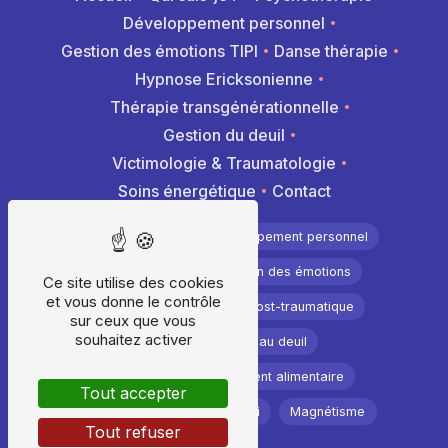
Développement personnel
Gestion des émotions TIPI
Danse thérapie
Hypnose Ericksonienne
Thérapie transgénérationnelle
Gestion du deuil
Victimologie & Traumatologie
Soins énergétique
Contact
Psychothérapie
Développement personnel
Hypnothérapie
Gestion des émotions
Ce site utilise des cookies
et vous donne le contrôle
Méthode Tipi
Stress post-traumatique
sur ceux que vous
souhaitez activer
Accompagnement au deuil
Troubles du comportement alimentaire
Tout accepter
Soins énergétiques
Reiki
Magnétisme
Tout refuser