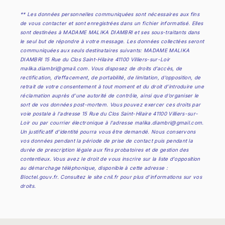
** Les données personnelles communiquées sont nécessaires aux fins
de vous contacter et sont enregistrées dans un fichier informatisé. Elles
sont destinées à MADAME MALIKA DIAMBRI et ses sous-traitants dans
le seul but de répondre à votre message. Les données collectées seront
communiquées aux seuls destinataires suivants: MADAME MALIKA
DIAMBRI 15 Rue du Clos Saint-Hilaire 41100 Villiers-sur-Loir
malika.diambri@gmail.com. Vous disposez de droits d’accès, de
rectification, d’effacement, de portabilité, de limitation, d’opposition, de
retrait de votre consentement à tout moment et du droit d’introduire une
réclamation auprès d’une autorité de contrôle, ainsi que d’organiser le
sort de vos données post-mortem. Vous pouvez exercer ces droits par
voie postale à l'adresse 15 Rue du Clos Saint-Hilaire 41100 Villiers-sur-
Loir ou par courrier électronique à l'adresse malika.diambri@gmail.com.
Un justificatif d'identité pourra vous être demandé. Nous conservons
vos données pendant la période de prise de contact puis pendant la
durée de prescription légale aux fins probatoires et de gestion des
contentieux. Vous avez le droit de vous inscrire sur la liste d'opposition
au démarchage téléphonique, disponible à cette adresse :
Bloctel.gouv.fr
. Consultez le site cnil.fr pour plus d’informations sur vos
droits.