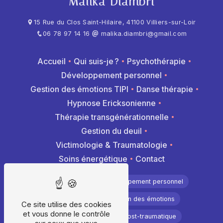
Malika Diambri
15 Rue du Clos Saint-Hilaire, 41100 Villiers-sur-Loir
06 78 97 14 16
malika.diambri@gmail.com
Accueil
Qui suis-je ?
Psychothérapie
Développement personnel
Gestion des émotions TIPI
Danse thérapie
Hypnose Ericksonienne
Thérapie transgénérationnelle
Gestion du deuil
Victimologie & Traumatologie
Soins énergétique
Contact
Psychothérapie
Développement personnel
Hypnothérapie
Gestion des émotions
Ce site utilise des cookies
et vous donne le contrôle
Méthode Tipi
Stress post-traumatique