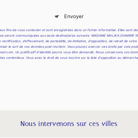
Envoyer
x fins de vous contacter et sont enregistrées dans un fichier informatisé. Elles sont
ées seront communiquées aux seuls destinataires suivants: MADAME MALIKA DIAMBRI 15 Rue
ctification, d’effacement, de portabilité, de limitation, d’opposition, de retrait de vot
niser le sort de vos données post-mortem. Vous pouvez exercer ces droits par voie postale
mail.com. Un justificatif d'identité pourra vous être demandé. Nous conservons vos donn
 des contentieux. Vous avez le droit de vous inscrire sur la liste d'opposition au démarch
Nous intervenons sur ces villes