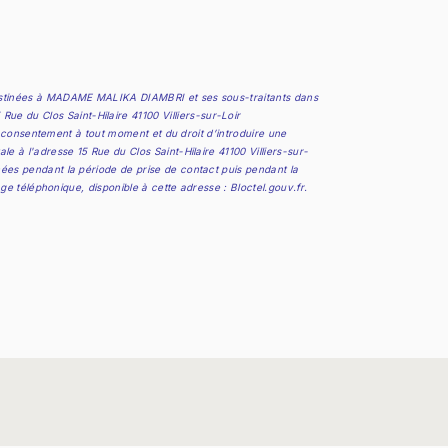
 destinées à MADAME MALIKA DIAMBRI et ses sous-traitants dans
 du Clos Saint-Hilaire 41100 Villiers-sur-Loir
re consentement à tout moment et du droit d’introduire une
 à l'adresse 15 Rue du Clos Saint-Hilaire 41100 Villiers-sur-
ées pendant la période de prise de contact puis pendant la
age téléphonique, disponible à cette adresse :
Bloctel.gouv.fr
.