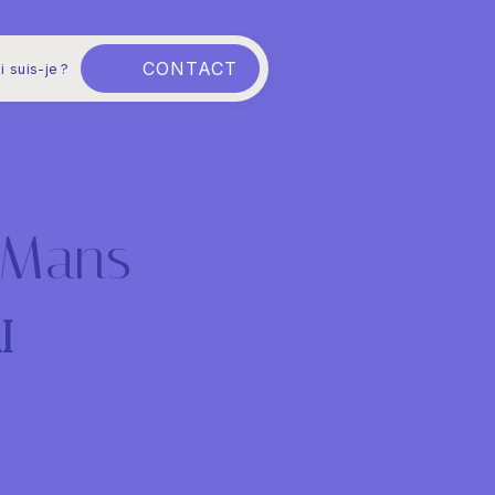
CONTACT
i suis-je ?
 Mans
I