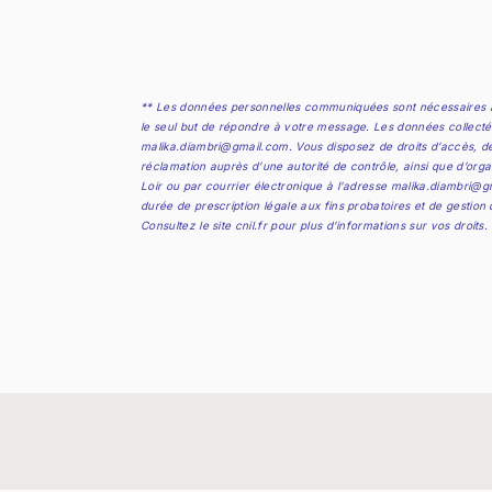
** Les données personnelles communiquées sont nécessaires au
le seul but de répondre à votre message. Les données collect
malika.diambri@gmail.com. Vous disposez de droits d’accès, de re
réclamation auprès d’une autorité de contrôle, ainsi que d’orga
Loir ou par courrier électronique à l'adresse malika.diambri@g
durée de prescription légale aux fins probatoires et de gestion
Consultez le site cnil.fr pour plus d’informations sur vos droits.