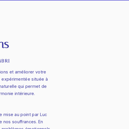
ns
MBRI
ons et améliorer votre
 expérimentée située à
naturelle qui permet de
rmonie intérieure.
e mise au point par Luc
de nos souffrances. En
ux problèmes émotionnels