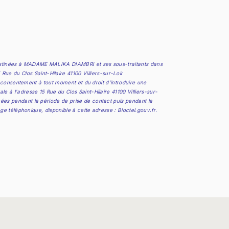
 destinées à MADAME MALIKA DIAMBRI et ses sous-traitants dans
 du Clos Saint-Hilaire 41100 Villiers-sur-Loir
re consentement à tout moment et du droit d’introduire une
 à l'adresse 15 Rue du Clos Saint-Hilaire 41100 Villiers-sur-
ées pendant la période de prise de contact puis pendant la
age téléphonique, disponible à cette adresse :
Bloctel.gouv.fr
.