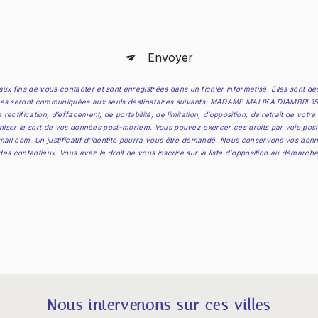
Envoyer
x fins de vous contacter et sont enregistrées dans un fichier informatisé. Elles sont
ées seront communiquées aux seuls destinataires suivants: MADAME MALIKA DIAMBRI 15 Rue
ctification, d’effacement, de portabilité, de limitation, d’opposition, de retrait de vot
niser le sort de vos données post-mortem. Vous pouvez exercer ces droits par voie postale
mail.com. Un justificatif d'identité pourra vous être demandé. Nous conservons vos donn
 des contentieux. Vous avez le droit de vous inscrire sur la liste d'opposition au démarch
Nous intervenons sur ces villes