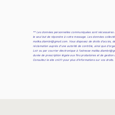
** Les données personnelles communiquées sont nécessaires au
le seul but de répondre à votre message. Les données collect
malika.diambri@gmail.com. Vous disposez de droits d’accès, de re
réclamation auprès d’une autorité de contrôle, ainsi que d’orga
Loir ou par courrier électronique à l'adresse malika.diambri@g
durée de prescription légale aux fins probatoires et de gestion
Consultez le site cnil.fr pour plus d’informations sur vos droits.