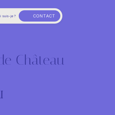
CONTACT
i suis-je ?
de Château-
I