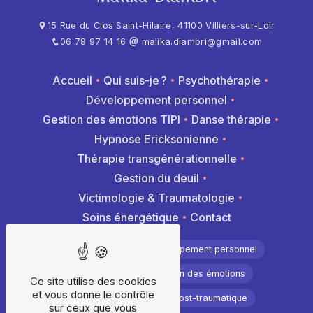
15 Rue du Clos Saint-Hilaire, 41100 Villiers-sur-Loir
06 78 97 14 16
malika.diambri@gmail.com
Accueil
Qui suis-je ?
Psychothérapie
Développement personnel
Gestion des émotions TIPI
Danse thérapie
Hypnose Ericksonienne
Thérapie transgénérationnelle
Gestion du deuil
Victimologie & Traumatologie
Soins énergétique
Contact
Psychothérapie
Développement personnel
Hypnothérapie
Gestion des émotions
Ce site utilise des cookies
et vous donne le contrôle
Méthode Tipi
Stress post-traumatique
sur ceux que vous