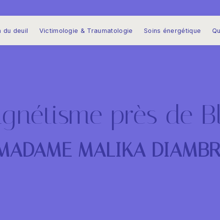
 du deuil
Victimologie & Traumatologie
Soins énergétique
Qu
gnétisme près de Bl
MADAME MALIKA DIAMBR