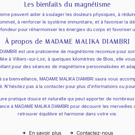
Les bienfaits du magnétisme
me peuvent aider à soulager les douleurs physiques, à réduire l
sommeil, à renforcer le système immunitaire, et à favoriser la dét
ondeur pour réharmoniser les énergies du corps et favoriser u
À propos de MADAME MALIKA DIAMBRI
IAMBRI est une praticienne de magnétisme reconnue pour son 
llée à Villiers-sur-Loir, à quelques kilomètres de Blois, elle vou
eillant pour des séances de magnétisme personnalisées et ada
 à sa bienveillance, MADAME MALIKA DIAMBRI saura vous accomp
té. N'hésitez pas à la contacter pour plus d'informations ou po
ne pratique douce et naturelle qui peut apporter de nombreux b
fiance à MADAME MALIKA DIAMBRI pour découvrir les merveilles 
retrouver équilibre et harmonie dans votre vie.
En savoir plus
Contactez-nous