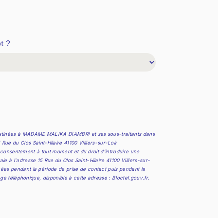
t ?
 destinées à MADAME MALIKA DIAMBRI et ses sous-traitants dans
 du Clos Saint-Hilaire 41100 Villiers-sur-Loir
re consentement à tout moment et du droit d’introduire une
 à l'adresse 15 Rue du Clos Saint-Hilaire 41100 Villiers-sur-
ées pendant la période de prise de contact puis pendant la
age téléphonique, disponible à cette adresse :
Bloctel.gouv.fr
.