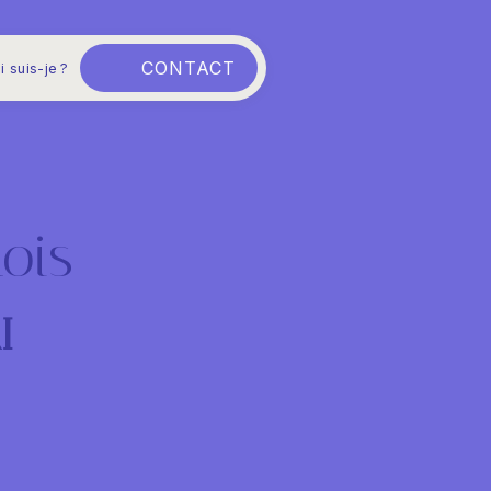
CONTACT
i suis-je ?
ois
I