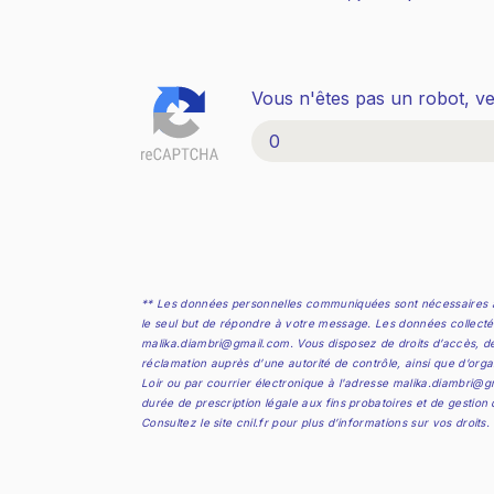
Vous n'êtes pas un robot, ve
** Les données personnelles communiquées sont nécessaires au
le seul but de répondre à votre message. Les données collect
malika.diambri@gmail.com. Vous disposez de droits d’accès, de re
réclamation auprès d’une autorité de contrôle, ainsi que d’orga
Loir ou par courrier électronique à l'adresse malika.diambri@g
durée de prescription légale aux fins probatoires et de gestion
Consultez le site cnil.fr pour plus d’informations sur vos droits.