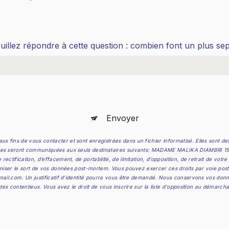
uillez répondre à cette question : combien font un plus sep
Envoyer
x fins de vous contacter et sont enregistrées dans un fichier informatisé. Elles sont
ées seront communiquées aux seuls destinataires suivants: MADAME MALIKA DIAMBRI 15 Rue
ctification, d’effacement, de portabilité, de limitation, d’opposition, de retrait de vot
niser le sort de vos données post-mortem. Vous pouvez exercer ces droits par voie postale
mail.com. Un justificatif d'identité pourra vous être demandé. Nous conservons vos donn
 des contentieux. Vous avez le droit de vous inscrire sur la liste d'opposition au démarch