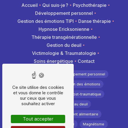
Accueil
Qui suis-je ?
Psychothérapie
Développement personnel
Gestion des émotions TIPI
Danse thérapie
Hypnose Ericksonienne
Thérapie transgénérationnelle
Gestion du deuil
Victimologie & Traumatologie
Soins énergétique
Contact
Psychothérapie
Développement personnel
Hypnothérapie
Gestion des émotions
Ce site utilise des cookies
et vous donne le contrôle
Méthode Tipi
Stress post-traumatique
sur ceux que vous
souhaitez activer
Accompagnement au deuil
Troubles du comportement alimentaire
Tout accepter
Soins énergétiques
Reiki
Magnétisme