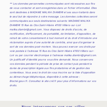
** Les données personnelles communiquées sont nécessaires aux fins
de vous contacter et sont enregistrées dans un fichier informatisé. Elles
sont destinées à MADAME MALIKA DIAMBRI et ses sous-traitants dans
le seul but de répondre à votre message. Les données collectées seront
communiquées aux seuls destinataires suivants: MADAME MALIKA
DIAMBRI 15 Rue du Clos Saint-Hilaire 41100 Villiers-sur-Loir
malika.diambri@gmail.com. Vous disposez de droits d’accès, de
rectification, d’effacement, de portabilité, de limitation, d’opposition, de
retrait de votre consentement à tout moment et du droit d’introduire une
réclamation auprès d’une autorité de contrôle, ainsi que d’organiser le
sort de vos données post-mortem. Vous pouvez exercer ces droits par
voie postale à l'adresse 15 Rue du Clos Saint-Hilaire 41100 Villiers-sur-
Loir ou par courrier électronique à l'adresse malika.diambri@gmail.com.
Un justificatif d'identité pourra vous être demandé. Nous conservons
vos données pendant la période de prise de contact puis pendant la
durée de prescription légale aux fins probatoires et de gestion des
contentieux. Vous avez le droit de vous inscrire sur la liste d'opposition
au démarchage téléphonique, disponible à cette adresse :
Bloctel.gouv.fr
. Consultez le site cnil.fr pour plus d’informations sur vos
droits.
Nous intervenons sur ces villes